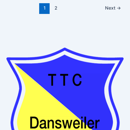
1
2
Next
→