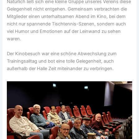
Natürlich ließ sich eine kleine Gruppe unseres Vereins diese
Gelegenheit nicht entgehen. Gemeinsam verbrachten die
Mitglieder einen unterhaltsamen Abend im Kino, bei dem
nicht nur spannende Tischtennis-Szenen, sondern auch
viel Humor und Emotionen auf der Leinwand zu sehen
waren.
Der Kinobesuch war eine schöne Abwechslung zum
Trainingsalltag und bot eine tolle Gelegenheit, auch
außerhalb der Halle Zeit miteinander zu verbringen.